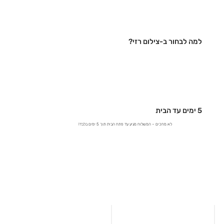
למה לבחור ב-צילום רזי?
5 ימים עד הבית
לא מחכים – המשלוח מגיע עד פתח הבית תוך 5 ימים בלבד!