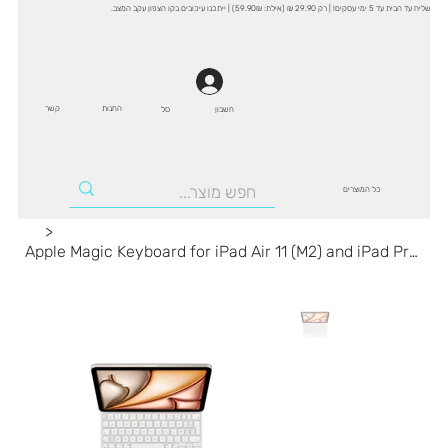
שליח עד הבית עד 5 ימי עסקים! | רק 29.90 ₪ (אילת: 59.90₪) | ייתכנו עיכובים בקו הצפון עקב המצב.
החנות
קשר
סל
חשבון
כל המוצרים
>
Apple Magic Keyboard for iPad Air 11 (M2) and iPad Pro 11 (1-4 Gen) White מקלדת