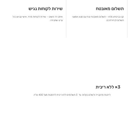
תשלום מאובטח
שירות לקוחות נגיש
קנו בביטחון מלא – תשלום מאובטח ונוח עם מגוון אמצעי
איתנו זה פשוט – שירות לקוחות מהיר, אישי ונגיש בכל
תשלום לבחירתכם.
ערוץ שתבחרו.
3× ללא ריבית
ליהנות מהקנייה ולשלם בקלות. עד 3 תשלומים ללא ריבית להזמנות מעל 400 ש"ח.