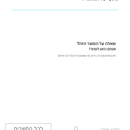
נשמח לעזור לכם למצוא את כל המידע שאתם צריכים! -
בטלפון – דברו איתנו ישירות ב-03-641-6555 - בצ'אט
באתר – קבלו תשובות מידיות - במייל – שלחו לנו הודעה
לכתובת contact@zrazi.com אם יש לכם שאלה לגבי
מוצר מסוים, אנחנו כאן כדי לספק לכם את כל הפרטים
שאלה על המוצר הזה?
ולוודא שתעשו את הבחירה הנכונה!
אנחנו כאן לעזור!
לא בטוחים אם זה בדיוק מה שאתם צריכים? דברו איתנו!
03-641-6555
לכל המוצרים