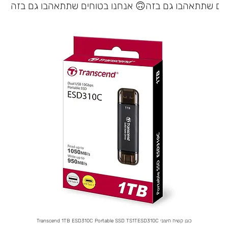
אנחנו בטוחים שתתאהבו גם בזה 🙃
במלאי
כונן קשיח חיצוני Transcend 1TB ESD310C Portable SSD TS1TESD310C
Rose 20