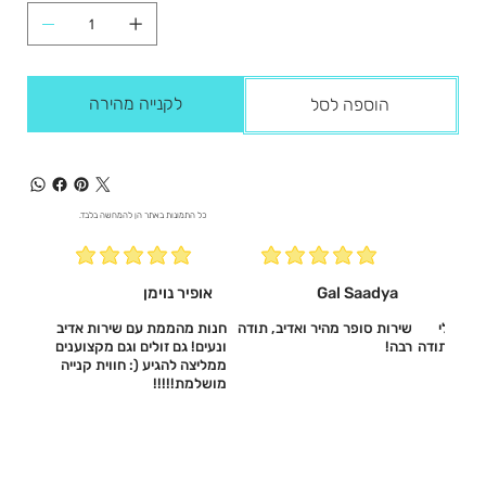
לקנייה מהירה
הוספה לסל
כל התמונות באתר הן להמחשה בלבד.
Gal Saadya
אופיר נוימן
עשו לי
שירות סופר מהיר ואדיב, תודה
חנות מהממת עם שירות אדיב
דיב, תודה
רבה!
ונעים! גם זולים וגם מקצוענים
ממליצה להגיע (: חווית קנייה
מושלמת!!!!!‎