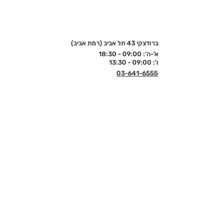
ברודצקי 43 תל אביב (רמת אביב)
א'-ה': 09:00 - 18:30
ו': 09:00 - 13:30
03-641-6555