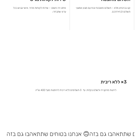
קנו בביטחון מלא – תשלום מאובטח ונוח עם מגוון אמצעי
איתנו זה פשוט – שירות לקוחות מהיר, אישי ונגיש בכל
תשלום לבחירתכם.
ערוץ שתבחרו.
3× ללא ריבית
ליהנות מהקנייה ולשלם בקלות. עד 3 תשלומים ללא ריבית להזמנות מעל 400 ש"ח.
אנחנו בטוחים שתתאהבו גם בזה 🙃