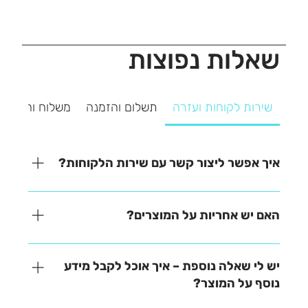
שאלות נפוצות
שירות לקוחות ועזרה
תשלום והזמנה
משלוח והחזרה
איך אפשר ליצור קשר עם שירות הלקוחות?
אנחנו כאן כדי לעזור! ניתן ליצור איתנו קשר בקלות דרך
אחת מהאפשרויות הבאות: - בטלפון – 03-641-6555 -
האם יש אחריות על המוצרים?
בצ'אט באתר – זמינים למענה מהיר - במייל –
contact@zrazi.co.il נשמח לענות על כל שאלה ולעזור
האחריות משתנה בהתאם לכל מוצר – תוכלו למצוא את כל
לכם בכל נושא!
הפרטים בתיאור המוצר בעמוד הרכישה. לכל שאלה
יש לי שאלה נוספת – איך אוכל לקבל מידע
נוספת, אנחנו כאן לעזור!
נוסף על המוצר?