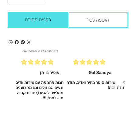
לקנייה מהירה
הוספה לסל
כל התמונות באתר הן להמחשה בלבד.
Gal Saadya
אופיר נוימן
עשו לי
שירות סופר מהיר ואדיב, תודה
חנות מהממת עם שירות אדיב
דיב, תודה
רבה!
ונעים! גם זולים וגם מקצוענים
ממליצה להגיע (: חווית קנייה
מושלמת!!!!!‎