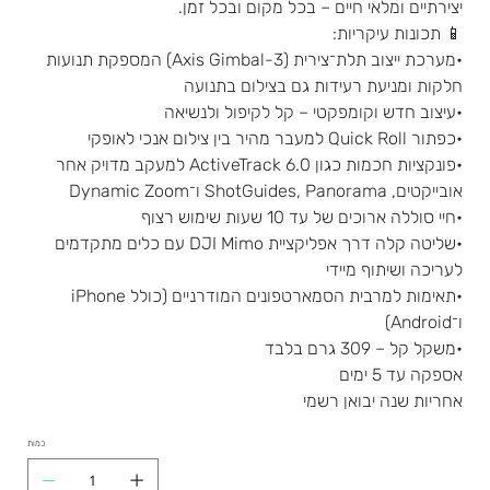
יצירתיים ומלאי חיים – בכל מקום ובכל זמן.
📱 תכונות עיקריות:
•מערכת ייצוב תלת־צירית (3-Axis Gimbal) המספקת תנועות
חלקות ומניעת רעידות גם בצילום בתנועה
•עיצוב חדש וקומפקטי – קל לקיפול ולנשיאה
•כפתור Quick Roll למעבר מהיר בין צילום אנכי לאופקי
•פונקציות חכמות כגון ActiveTrack 6.0 למעקב מדויק אחר
אובייקטים, ShotGuides, Panorama ו־Dynamic Zoom
•חיי סוללה ארוכים של עד 10 שעות שימוש רצוף
•שליטה קלה דרך אפליקציית DJI Mimo עם כלים מתקדמים
לעריכה ושיתוף מיידי
•תאימות למרבית הסמארטפונים המודרניים (כולל iPhone
ו־Android)
•משקל קל – 309 גרם בלבד
אספקה עד 5 ימים
אחריות שנה יבואן רשמי
כמות