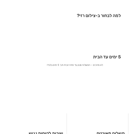
למה לבחור ב-צילום רזי?
5 ימים עד הבית
לא מחכים – המשלוח מגיע עד פתח הבית תוך 5 ימים בלבד!
תשלום מאובטח
שירות לקוחות נגיש