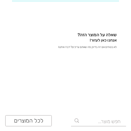
נשמח לעזור לכם למצוא את כל המידע שאתם צריכים! -
בטלפון – דברו איתנו ישירות ב-03-641-6555 - בצ'אט
באתר – קבלו תשובות מידיות - במייל – שלחו לנו הודעה
לכתובת contact@zrazi.com אם יש לכם שאלה לגבי
מוצר מסוים, אנחנו כאן כדי לספק לכם את כל הפרטים
שאלה על המוצר הזה?
ולוודא שתעשו את הבחירה הנכונה!
אנחנו כאן לעזור!
לא בטוחים אם זה בדיוק מה שאתם צריכים? דברו איתנו!
03-641-6555
לכל המוצרים