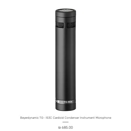
hone
Beyerdynamic TG- I53C Cardioid Condenser Instrument Microphone
מחיר