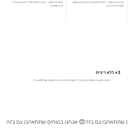
קנו בביטחון מלא – תשלום מאובטח ונוח עם מגוון אמצעי
איתנו זה פשוט – שירות לקוחות מהיר, אישי ונגיש בכל
תשלום לבחירתכם.
ערוץ שתבחרו.
3× ללא ריבית
ליהנות מהקנייה ולשלם בקלות. עד 3 תשלומים ללא ריבית להזמנות מעל 400 ש"ח.
אנחנו בטוחים שתתאהבו גם בזה 🙃