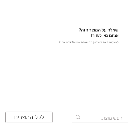
בטלפון – דברו איתנו ישירות ב-03-641-6555 - בצ'אט
באתר – קבלו תשובות מידיות - במייל – שלחו לנו הודעה
לכתובת contact@zrazi.com אם יש לכם שאלה לגבי
מוצר מסוים, אנחנו כאן כדי לספק לכם את כל הפרטים
שאלה על המוצר הזה?
ולוודא שתעשו את הבחירה הנכונה!
אנחנו כאן לעזור!
לא בטוחים אם זה בדיוק מה שאתם צריכים? דברו איתנו!
03-641-6555
לכל המוצרים