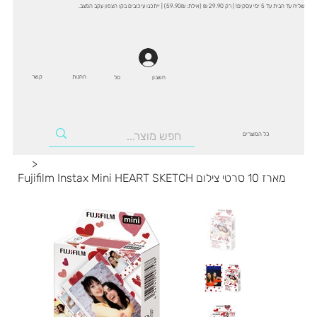
שליח עד הבית עד 5 ימי עסקים! | רק 29.90 ₪ (אילת: 59.90₪) | ייתכנו עיכובים בקו הצפון עקב המצב.
החנות
קשר
סל
חשבון
כל המוצרים
>
Fujifilm Instax Mini HEART SKETCH מארז 10 סרטי צילום