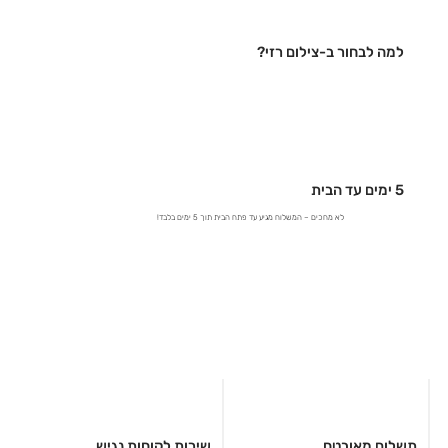
למה לבחור ב-צילום רזי?
5 ימים עד הבית
לא מחכים – המשלוח מגיע עד פתח הבית תוך 5 ימים בלבד!
תשלום מאובטח
שירות לקוחות נגיש