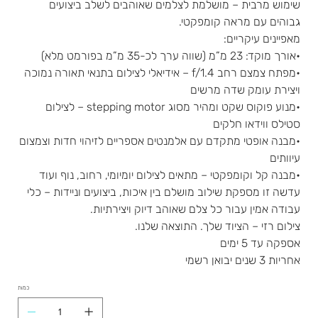
שימוש מרבית – מושלמת לצלמים שאוהבים לשלב ביצועים
גבוהים עם מראה קומפקטי.
מאפיינים עיקריים:
•אורך מוקד: 23 מ”מ (שווה ערך לכ-35 מ”מ בפורמט מלא)
•מפתח צמצם רחב f/1.4 – אידיאלי לצילום בתנאי תאורה נמוכה
ויצירת עומק שדה מרשים
•מנוע פוקוס שקט ומהיר מסוג stepping motor – לצילום
סטילס ווידאו חלקים
•מבנה אופטי מתקדם עם אלמנטים אספריים לזיהוי חדות וצמצום
עיוותים
•מבנה קל וקומפקטי – מתאים לצילום יומיומי, רחוב, נוף ועוד
עדשה זו מספקת שילוב מושלם בין איכות, ביצועים וניידות – כלי
עבודה אמין עבור כל צלם שאוהב דיוק ויצירתיות.
צילום רזי – הציוד שלך. התוצאה שלנו.
אספקה עד 5 ימים
אחריות 3 שנים יבואן רשמי
כמות