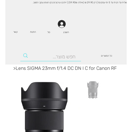
שליח עד הבית עד 5 ימי עסקים! | רק 29.90 ₪ (אילת: 59.90₪) | ייתכנו עיכובים בקו הצפון עקב המצב.
החנות
קשר
סל
חשבון
כל המוצרים
>
Lens SIGMA 23mm f/1.4 DC DN I C for Canon RF