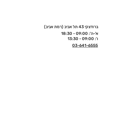
ברודצקי 43 תל אביב (רמת אביב)
א'-ה': 09:00 - 18:30
ו': 09:00 - 13:30
03-641-6555