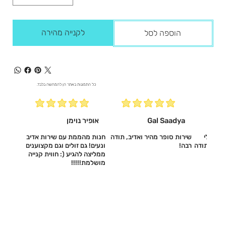
לקנייה מהירה
הוספה לסל
כל התמונות באתר הן להמחשה בלבד.
Gal Saadya
אופיר נוימן
עשו לי
שירות סופר מהיר ואדיב, תודה
חנות מהממת עם שירות אדיב
דיב, תודה
רבה!
ונעים! גם זולים וגם מקצוענים
ממליצה להגיע (: חווית קנייה
מושלמת!!!!!‎