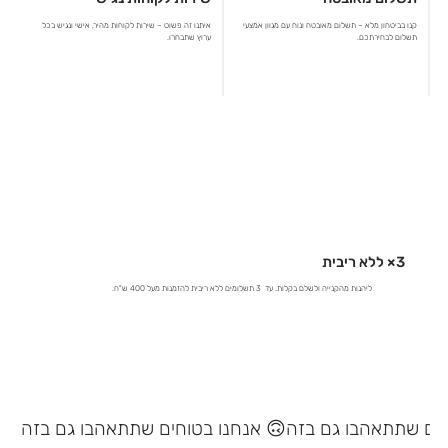
קנו בביטחון מלא – תשלום מאובטח ונוח עם מגוון אמצעי
איתנו זה פשוט – שירות לקוחות מהיר, אישי ונגיש בכל
תשלום לבחירתכם.
ערוץ שתבחרו.
3× ללא ריבית
ליהנות מהקנייה ולשלם בקלות. עד 3 תשלומים ללא ריבית להזמנות מעל 400 ש"ח.
אנחנו בטוחים שתתאהבו גם בזה 🙃