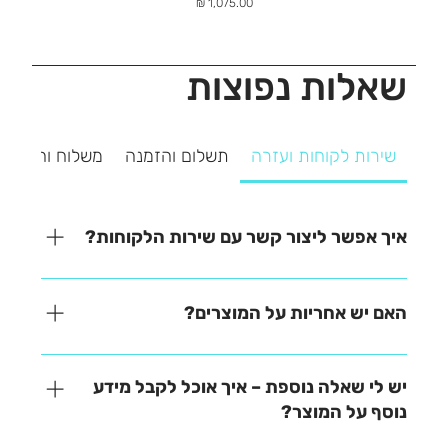
מחיר
שאלות נפוצות
שירות לקוחות ועזרה
תשלום והזמנה
משלוח והחזרה
איך אפשר ליצור קשר עם שירות הלקוחות?
אנחנו כאן כדי לעזור! ניתן ליצור איתנו קשר בקלות דרך
אחת מהאפשרויות הבאות: - בטלפון – 03-641-6555 -
האם יש אחריות על המוצרים?
בצ'אט באתר – זמינים למענה מהיר - במייל –
contact@zrazi.co.il נשמח לענות על כל שאלה ולעזור
האחריות משתנה בהתאם לכל מוצר – תוכלו למצוא את כל
לכם בכל נושא!
הפרטים בתיאור המוצר בעמוד הרכישה. לכל שאלה
יש לי שאלה נוספת – איך אוכל לקבל מידע
נוספת, אנחנו כאן לעזור!
נוסף על המוצר?