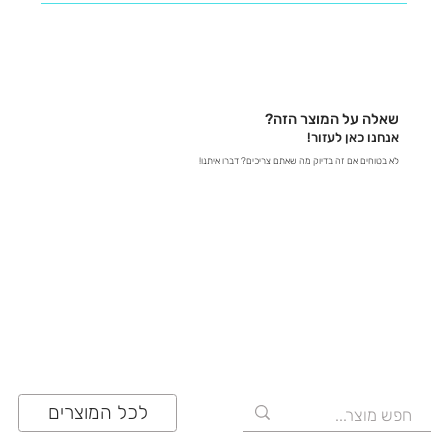
נשמח לעזור לכם למצוא את כל המידע שאתם צריכים! -
בטלפון – דברו איתנו ישירות ב-03-641-6555 - בצ'אט
באתר – קבלו תשובות מידיות - במייל – שלחו לנו הודעה
לכתובת contact@zrazi.com אם יש לכם שאלה לגבי
מוצר מסוים, אנחנו כאן כדי לספק לכם את כל הפרטים
שאלה על המוצר הזה?
ולוודא שתעשו את הבחירה הנכונה!
אנחנו כאן לעזור!
לא בטוחים אם זה בדיוק מה שאתם צריכים? דברו איתנו!
03-641-6555
לכל המוצרים