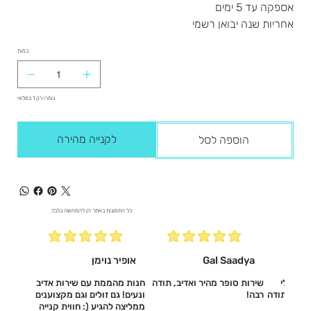
אספקה עד 5 ימים
אחריות שנה יבואן רשמי
כמות
נותרו רק 1 במלאי
לקנייה מהירה
הוספה לסל
כל התמונות באתר הן להמחשה בלבד.
Gal Saadya
אופיר נוימן
עשו לי
שירות סופר מהיר ואדיב, תודה
חנות מהממת עם שירות אדיב
דיב, תודה
רבה!
ונעים! גם זולים וגם מקצוענים
ממליצה להגיע (: חווית קנייה