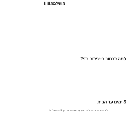
מושלמת!!!!!‎
למה לבחור ב-צילום רזי?
5 ימים עד הבית
לא מחכים – המשלוח מגיע עד פתח הבית תוך 5 ימים בלבד!