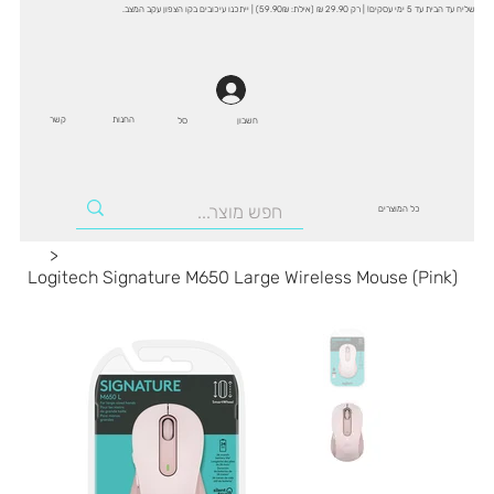
שליח עד הבית עד 5 ימי עסקים! | רק 29.90 ₪ (אילת: 59.90₪) | ייתכנו עיכובים בקו הצפון עקב המצב.
החנות
קשר
סל
חשבון
כל המוצרים
>
Logitech Signature M650 Large Wireless Mouse (Pink)