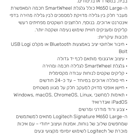
בבית, במשרד או בלימודים.
ה-M650 Large כולל גלגלת SmartWheel חכמה המאפשרת
מעבר חלק בין גלילה מדויקת למסמכים לבין גלילה מהירה בדפי
אינטרנט ארוכים. בנוסף, הלחצנים השקטים מפחיתים רעשי
קליקים ומעניקים חוויית שימוש נעימה ושקטה יותר.
תכונות עיקריות:
• חיבור אלחוטי יציב באמצעות Bluetooth או מקלט USB Logi
Bolt
• עיצוב ארגונומי מותאם לכף יד גדולה
• גלגלת SmartWheel לגלילה חכמה ומהירה
• קליקים שקטים לנוחות עבודה מקסימלית
• חיי סוללה ארוכים במיוחד – עד כ-24 חודשים
• חיישן אופטי מדויק למעקב חלק על מגוון משטחים
• תאימות למחשבי Windows, macOS, ChromeOS, Linux,
iPadOS ואנדרואיד
• צבע ורוד מודרני ומרשים
ה-Logitech Signature M650 Large מתאים למשתמשים
שמחפשים שילוב של נוחות, אמינות ועיצוב ייחודי – עם איכות
מוכרת של Logitech לשימוש יומיומי מקצועי ונעים