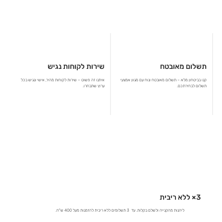
תשלום מאובטח
שירות לקוחות נגיש
קנו בביטחון מלא – תשלום מאובטח ונוח עם מגוון אמצעי
איתנו זה פשוט – שירות לקוחות מהיר, אישי ונגיש בכל
תשלום לבחירתכם.
ערוץ שתבחרו.
3× ללא ריבית
ליהנות מהקנייה ולשלם בקלות. עד 3 תשלומים ללא ריבית להזמנות מעל 400 ש"ח.