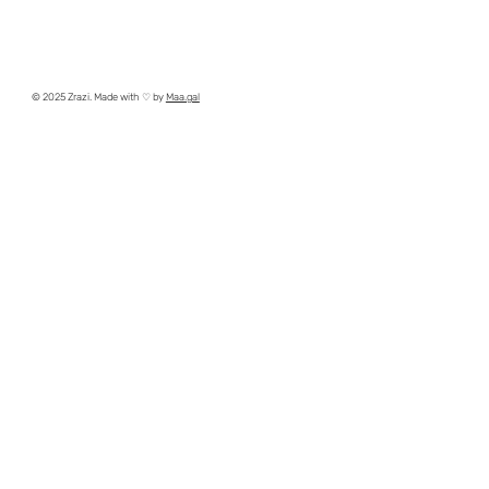
© 2025 Zrazi. Made with ♡ by
Maa.gal