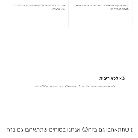
קנו בביטחון מלא – תשלום מאובטח ונוח עם מגוון אמצעי
איתנו זה פשוט – שירות לקוחות מהיר, אישי ונגיש בכל
תשלום לבחירתכם.
ערוץ שתבחרו.
3× ללא ריבית
ליהנות מהקנייה ולשלם בקלות. עד 3 תשלומים ללא ריבית להזמנות מעל 400 ש"ח.
אנחנו בטוחים שתתאהבו גם בזה 🙃