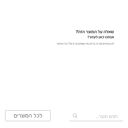
נשמח לעזור לכם למצוא את כל המידע שאתם צריכים! -
בטלפון – דברו איתנו ישירות ב-03-641-6555 - בצ'אט
באתר – קבלו תשובות מידיות - במייל – שלחו לנו הודעה
לכתובת contact@zrazi.com אם יש לכם שאלה לגבי
מוצר מסוים, אנחנו כאן כדי לספק לכם את כל הפרטים
שאלה על המוצר הזה?
ולוודא שתעשו את הבחירה הנכונה!
אנחנו כאן לעזור!
לא בטוחים אם זה בדיוק מה שאתם צריכים? דברו איתנו!
03-641-6555
לכל המוצרים