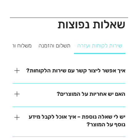
שאלות נפוצות
שירות לקוחות ועזרה
תשלום והזמנה
משלוח והחזרה
איך אפשר ליצור קשר עם שירות הלקוחות?
אנחנו כאן כדי לעזור! ניתן ליצור איתנו קשר בקלות דרך
אחת מהאפשרויות הבאות: - בטלפון – 03-641-6555 -
האם יש אחריות על המוצרים?
בצ'אט באתר – זמינים למענה מהיר - במייל –
contact@zrazi.co.il נשמח לענות על כל שאלה ולעזור
האחריות משתנה בהתאם לכל מוצר – תוכלו למצוא את כל
לכם בכל נושא!
הפרטים בתיאור המוצר בעמוד הרכישה. לכל שאלה
יש לי שאלה נוספת – איך אוכל לקבל מידע
נוספת, אנחנו כאן לעזור!
נוסף על המוצר?