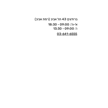
ברודצקי 43 תל אביב (רמת אביב)
א'-ה': 09:00 - 18:30
ו': 09:00 - 13:30
03-641-6555