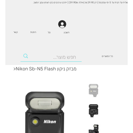
שליח עד הבית עד 5 ימי עסקים! | רק 29.90 ₪ (אילת: 59.90₪) | ייתכנו עיכובים בקו הצפון עקב המצב.
החנות
קשר
סל
חשבון
כל המוצרים
Nikon Sb-N5 Flash מבזק ניקון
>