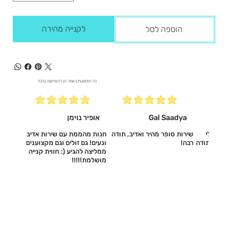
לקנייה מהירה
הוספה לסל
כל התמונות באתר הן להמחשה בלבד.
Gal Saadya
אופיר נוימן
עשו לי
שירות סופר מהיר ואדיב, תודה
חנות מהממת עם שירות אדיב
דיב, תודה
רבה!
ונעים! גם זולים וגם מקצוענים
ממליצה להגיע (: חווית קנייה
מושלמת!!!!!‎