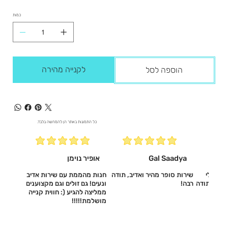
כמות
לקנייה מהירה
הוספה לסל
כל התמונות באתר הן להמחשה בלבד.
Gal Saadya
אופיר נוימן
עשו לי
שירות סופר מהיר ואדיב, תודה
חנות מהממת עם שירות אדיב
דיב, תודה
רבה!
ונעים! גם זולים וגם מקצוענים
ממליצה להגיע (: חווית קנייה
מושלמת!!!!!‎