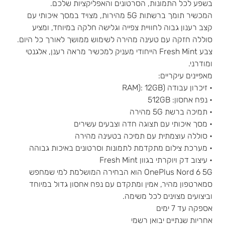
בשפע לכל התמונות, הסרטונים והאפליקציות שלכם.
המכשיר תומך ברשתות 5G מהירות, מצויד במסך איכותי עם
קצב רענון גבוה לחוויית צפייה וגלישה חלקה במיוחד, ומציע
סוללה חזקה עם טעינה מהירה לשימוש ממושך לאורך כל היום.
צבע Fresh Mint הייחודי מעניק למכשיר מראה רענן, אלגנטי
ומודרני.
מאפיינים עיקריים:
• זיכרון עבודה (RAM): 12GB
• נפח אחסון: 512GB
• תמיכה ברשת 5G מהירה
• מסך איכותי עם תצוגה חדה וצבעים עשירים
• סוללה עוצמתית עם תמיכה בטעינה מהירה
• מערכת צילום מתקדמת לתמונות וסרטונים באיכות גבוהה
• עיצוב דק ויוקרתי בגוון Fresh Mint
OnePlus Nord 6 5G הוא הבחירה המושלמת למי שמחפש
סמארטפון מהיר, אמין ומתקדם עם נפח אחסון גדול במיוחד
וביצועים מצוינים לכל משימה.
אספקה עד 7 ימים
אחריות שנתיים יבואן רשמי