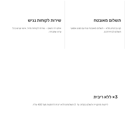
תשלום מאובטח
שירות לקוחות נגיש
קנו בביטחון מלא – תשלום מאובטח ונוח עם מגוון אמצעי
איתנו זה פשוט – שירות לקוחות מהיר, אישי ונגיש בכל
תשלום לבחירתכם.
ערוץ שתבחרו.
3× ללא ריבית
ליהנות מהקנייה ולשלם בקלות. עד 3 תשלומים ללא ריבית להזמנות מעל 400 ש"ח.