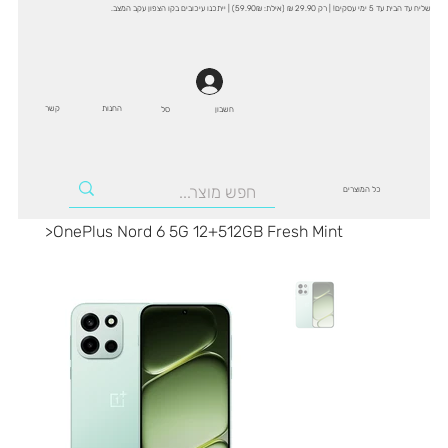
שליח עד הבית עד 5 ימי עסקים! | רק 29.90 ₪ (אילת: 59.90₪) | ייתכנו עיכובים בקו הצפון עקב המצב.
החנות
קשר
סל
חשבון
כל המוצרים
>
OnePlus Nord 6 5G 12+512GB Fresh Mint