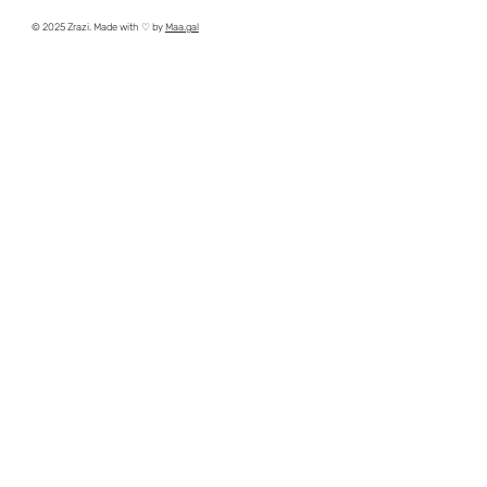
© 2025 Zrazi. Made with ♡ by
Maa.gal