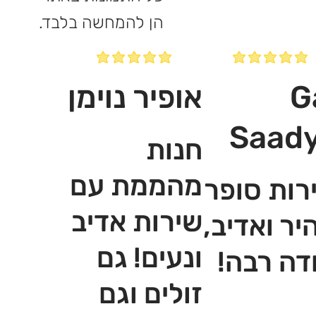
הן להמחשה בלבד.
G
אופיר נוימן
Saad
חנות
מהממת עם
רות סופר
שירות אדיב
יר ואדיב,
ונעים! גם
דה רבה!
זולים וגם