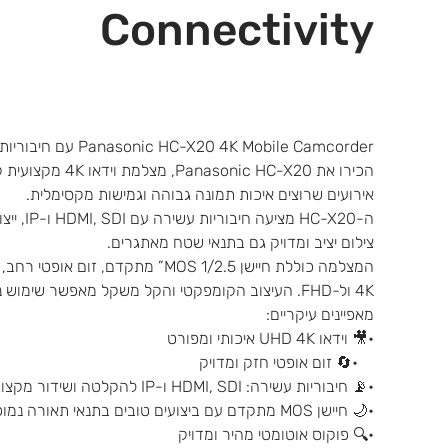
Connectivity
Panasonic HC-X20 4K Mobile Camcorder עם חיבוריות עשירה
הכירו את ‏ HC-X20
אירועים שרוצים איכות תמונה גבוהה וגמישות מקסימלית.
ה-C-X20
צילום יציב ומדויק גם בתנאי שטח מאתגרים.
4K ול-FHD. העיצוב הקומפקטי והקל משקל מאפשר שימוש נייד ונוח לאורך זמן.
מאפיינים עיקריים:
•🎥 ‏וידאו UHD 4K איכותי ומפורט
•🔄 ‏זום אופטי חזק ומדויק
•📡 ‏חיבוריות עשירה: HDMI, SDI ו-IP להקלטה ושידור מקצועיים
•🌙 ‏חיישן MOS מתקדם עם ביצועים טובים בתנאי תאורה נמוכים
•🔍 ‏פוקוס אוטומטי מהיר ומדויק