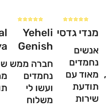
מנדי גדסי
Yeheli
al
ya
Genish
אנשים
נחמדים
חברה ממש
שי
מאוד עם
נחמדים
מה
תודעת
ועשו לי
תו
שירות
משלוח