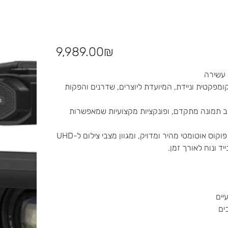
מחיר
‏9,989.00 ‏₪
Panasonic, מצלמת וידאו 4K מקצועית קומפקטית וניידת, המיועדת ליוצרים, שדרנים והפקות
H מציעה חיבוריות עשירה עם HDMI, SDI ו-IP, ייצוב תמונה מתקדם, ופונקציות מקצועיות שמאפשרות
המצלמה כוללת חיישן MOS 1/2.5” מתקדם, זום אופטי רחב, פוקוס אוטומטי מהיר ומדויק, ומגוון מצבי צילום ל-UHD