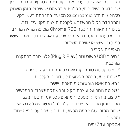
ומדויק, המאפשר להעביר את הקול בצורה טבעית וברורה – בין
אם מדובר בשידור חי, הקלטת פודקאסט או שיחות בזמן משחק.
טכנולוגיית ה־Supercardioid מסייעת בהפחתת רעשי רקע
ומתמקדת בקול המשתמש לקבלת תוצאה מקצועית יותר.
בנוסף, התאורה החכמה Chroma RGB מוסיפה מראה מודרני
ודינמי לעמדת העבודה או הגיימינג, עם אפשרות להתאמה אישית
לפי סגנון אישי או אווירת השידור.
מאפיינים עיקריים:
* חיבור USB פשוט ונוח (Plug & Play) ללא צורך בהתקנה
מורכבת
* דפוס קליטה סופר-קרדיואידי להפחתת רעשי סביבה
* איכות שמע ברמה מקצועית לשידורים והקלטות
* תאורת Chroma RGB מותאמת אישית
* שליטה נוחה על עוצמת הקול וההשתקה ישירות מהמכשיר
* עיצוב מודרני וקומפקטי המתאים לכל עמדת סטרימינג
המיקרופון הזה הוא פתרון מושלם לכל מי שרוצה לשדרג את
איכות התוכן שלו לרמה מקצועית, תוך שמירה על מראה ייחודי
ומרשים
אספקה עד 7 ימים