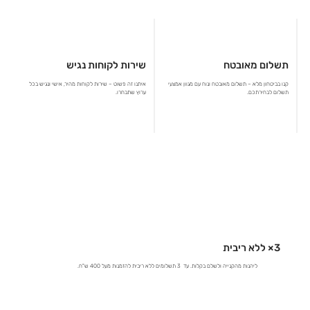
תשלום מאובטח
שירות לקוחות נגיש
קנו בביטחון מלא – תשלום מאובטח ונוח עם מגוון אמצעי
איתנו זה פשוט – שירות לקוחות מהיר, אישי ונגיש בכל
תשלום לבחירתכם.
ערוץ שתבחרו.
3× ללא ריבית
ליהנות מהקנייה ולשלם בקלות. עד 3 תשלומים ללא ריבית להזמנות מעל 400 ש"ח.