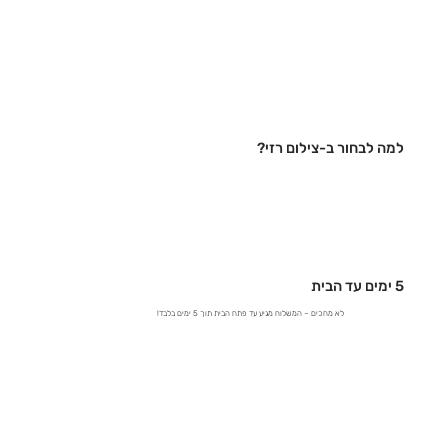
למה לבחור ב-צילום רזי?
5 ימים עד הבית
לא מחכים – המשלוח מגיע עד פתח הבית תוך 5 ימים בלבד!