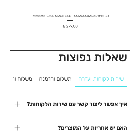
כונן פנימי Transcend 230S 512GB SSD TS512GSSD230S
מחיר
שאלות נפוצות
שירות לקוחות ועזרה
תשלום והזמנה
משלוח והחזרה
איך אפשר ליצור קשר עם שירות הלקוחות?
אנחנו כאן כדי לעזור! ניתן ליצור איתנו קשר בקלות דרך
אחת מהאפשרויות הבאות: - בטלפון – 03-641-6555 -
האם יש אחריות על המוצרים?
בצ'אט באתר – זמינים למענה מהיר - במייל –