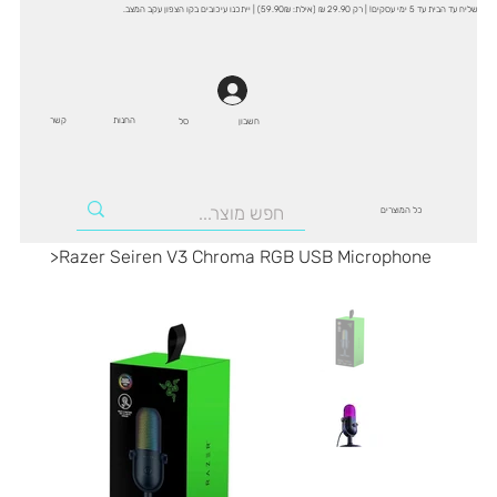
שליח עד הבית עד 5 ימי עסקים! | רק 29.90 ₪ (אילת: 59.90₪) | ייתכנו עיכובים בקו הצפון עקב המצב.
החנות
קשר
סל
חשבון
כל המוצרים
>
Razer Seiren V3 Chroma RGB USB Microphone