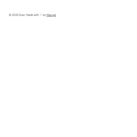
© 2025 Zrazi. Made with ♡ by
Maa.gal