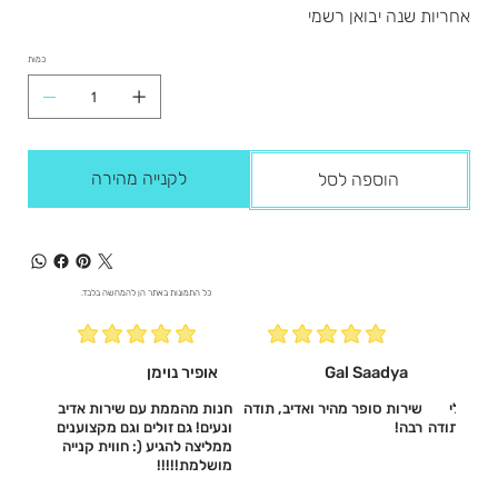
אחריות שנה יבואן רשמי
כמות
לקנייה מהירה
הוספה לסל
כל התמונות באתר הן להמחשה בלבד.
Gal Saadya
אופיר נוימן
עשו לי
שירות סופר מהיר ואדיב, תודה
חנות מהממת עם שירות אדיב
דיב, תודה
רבה!
ונעים! גם זולים וגם מקצוענים
ממליצה להגיע (: חווית קנייה
מושלמת!!!!!‎