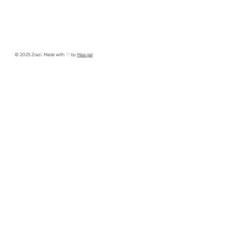
© 2025 Zrazi. Made with ♡ by
Maa.gal