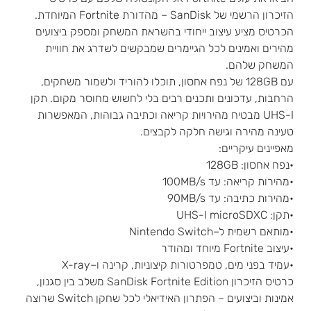
הזיכרון הרשמי של SanDisk – מהדורת Fortnite המיוחדת.
הכרטיס מציע עיצוב ייחודי בהשראת המשחק ומספק ביצועים
מהירים ואמינים לכל הגיימרים שמבקשים לשדרג את חוויית
המשחק שלהם.
עם 128GB של נפח אחסון, תוכלו להוריד ולשמור משחקים,
הרחבות, עדכונים ותכנים רבים בלי לחשוש מחוסר מקום. תקן
UHS-I מבטיח מהירויות קריאה וכתיבה גבוהות, המאפשרות
טעינה מהירה וגישה חלקה לקבצים.
מאפיינים עיקריים:
•נפח אחסון: 128GB
•מהירות קריאה: עד ‎100MB/s‎
•מהירות כתיבה: עד ‎90MB/s‎
•תקן: UHS-I microSDXC
•מותאם רשמית ל–Nintendo Switch
•עיצוב Fortnite מיוחד ומהודר
•עמיד בפני מים, טמפרטורות קיצוניות, קרינה ו–X-ray
כרטיס הזיכרון SanDisk Fortnite Edition משלב בין סגנון,
אמינות וביצועים – הפתרון האידיאלי לכל שחקן Switch שרוצה