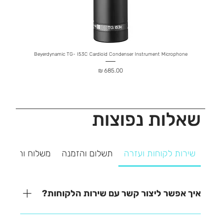
hone
Beyerdynamic TG- I53C Cardioid Condenser Instrument Microphone
מחיר
שאלות נפוצות
שירות לקוחות ועזרה
תשלום והזמנה
משלוח והחזרה
איך אפשר ליצור קשר עם שירות הלקוחות?
אנחנו כאן כדי לעזור! ניתן ליצור איתנו קשר בקלות דרך