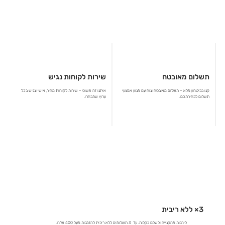
תשלום מאובטח
שירות לקוחות נגיש
קנו בביטחון מלא – תשלום מאובטח ונוח עם מגוון אמצעי
איתנו זה פשוט – שירות לקוחות מהיר, אישי ונגיש בכל
תשלום לבחירתכם.
ערוץ שתבחרו.
3× ללא ריבית
ליהנות מהקנייה ולשלם בקלות. עד 3 תשלומים ללא ריבית להזמנות מעל 400 ש"ח.