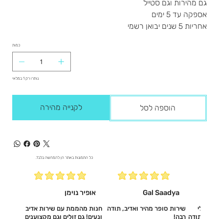
גם מהירות וגם סטייל
אספקה עד 5 ימים
אחריות 5 שנים יבואן רשמי
כמות
נותרו רק 1 במלאי
לקנייה מהירה
הוספה לסל
כל התמונות באתר הן להמחשה בלבד.
Gal Saadya
אופיר נוימן
עשו לי
שירות סופר מהיר ואדיב, תודה
חנות מהממת עם שירות אדיב
דיב, תודה
רבה!
ונעים! גם זולים וגם מקצוענים