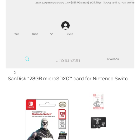
שליח עד הבית עד 5 ימי עסקים! | רק 29.90 ₪ (אילת: 59.90₪) | ייתכנו עיכובים בקו הצפון עקב המצב.
החנות
קשר
סל
חשבון
כל המוצרים
>
SanDisk 128GB microSDXC™ card for Nintendo Switch™, Fortnite® Edition