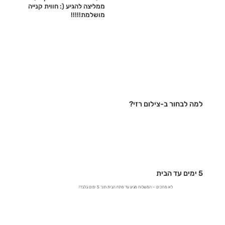
ממליצה להגיע (: חווית קנייה
מושלמת!!!!!‎
למה לבחור ב-צילום רזי?
5 ימים עד הבית
לא מחכים – המשלוח מגיע עד פתח הבית תוך 5 ימים בלבד!