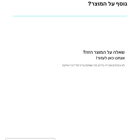
נוספת, אנחנו כאן לעזור!
נוסף על המוצר?
נשמח לעזור לכם למצוא את כל המידע שאתם צריכים! -
בטלפון – דברו איתנו ישירות ב-03-641-6555 - בצ'אט
באתר – קבלו תשובות מידיות - במייל – שלחו לנו הודעה
לכתובת contact@zrazi.com אם יש לכם שאלה לגבי
מוצר מסוים, אנחנו כאן כדי לספק לכם את כל הפרטים
שאלה על המוצר הזה?
ולוודא שתעשו את הבחירה הנכונה!
אנחנו כאן לעזור!
לא בטוחים אם זה בדיוק מה שאתם צריכים? דברו איתנו!
03-641-6555