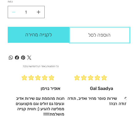
כמות
לקנייה מהירה
הוספה לסל
כל התמונות באתר הן להמחשה בלבד.
Gal Saadya
אופיר נוימן
עשו לי
שירות סופר מהיר ואדיב, תודה
חנות מהממת עם שירות אדיב
דיב, תודה
רבה!
ונעים! גם זולים וגם מקצוענים
ממליצה להגיע (: חווית קנייה
מושלמת!!!!!‎