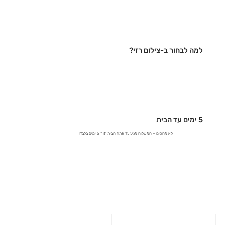
למה לבחור ב-צילום רזי?
5 ימים עד הבית
לא מחכים – המשלוח מגיע עד פתח הבית תוך 5 ימים בלבד!