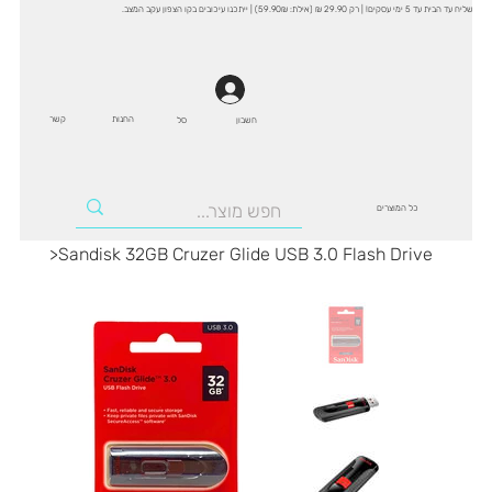
שליח עד הבית עד 5 ימי עסקים! | רק 29.90 ₪ (אילת: 59.90₪) | ייתכנו עיכובים בקו הצפון עקב המצב.
החנות
קשר
סל
חשבון
כל המוצרים
>
Sandisk 32GB Cruzer Glide USB 3.0 Flash Drive