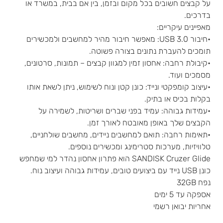
על קבצים חשובים בכל מקום ובזמן, בין אם בבית, במשרד או
בדרכים.
מאפיינים עיקריים:
•חיבור USB 3.0: מאפשר חיבור מהיר למחשבים ולמכשירים
תומכים להעברת נתונים בצורה פשוטה.
•קיבולת רחבה: אחסון זמין למגוון קבצים – תמונות, סרטונים,
מסמכים ועוד.
•עיצוב קומפקטי ונייד: כונן קטן ונוח לשימוש, ניתן לשאת אותו
בקלות בכיס או בתיק.
•עמידות גבוהה: עמיד בפני שברים ושריטות, לשמירה על
הקבצים שלך באופן מאובטח לאורך זמן.
•תאימות רחבה: תואם למחשבים ניידים, מחשבים שולחניים,
טלוויזיות, מערכות סטרימינג ומכשירים נוספים.
SANDISK Cruzer Glide הוא פתרון אחסון נהדר למי שמחפש
כונן USB נייד עם ביצועים טובים, עמידות גבוהה ועיצוב נוח.
נפח 32GB
אספקה עד 5 ימים
אחריות יבואן רשמי