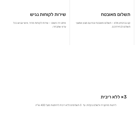
תשלום מאובטח
שירות לקוחות נגיש
קנו בביטחון מלא – תשלום מאובטח ונוח עם מגוון אמצעי
איתנו זה פשוט – שירות לקוחות מהיר, אישי ונגיש בכל
תשלום לבחירתכם.
ערוץ שתבחרו.
3× ללא ריבית
ליהנות מהקנייה ולשלם בקלות. עד 3 תשלומים ללא ריבית להזמנות מעל 400 ש"ח.