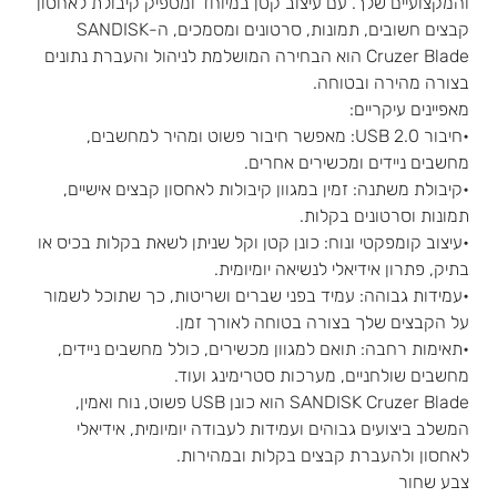
והמקצועיים שלך. עם עיצוב קטן במיוחד ומספיק קיבולת לאחסון
קבצים חשובים, תמונות, סרטונים ומסמכים, ה-SANDISK
Cruzer Blade הוא הבחירה המושלמת לניהול והעברת נתונים
בצורה מהירה ובטוחה.
מאפיינים עיקריים:
•חיבור USB 2.0: מאפשר חיבור פשוט ומהיר למחשבים,
מחשבים ניידים ומכשירים אחרים.
•קיבולת משתנה: זמין במגוון קיבולות לאחסון קבצים אישיים,
תמונות וסרטונים בקלות.
•עיצוב קומפקטי ונוח: כונן קטן וקל שניתן לשאת בקלות בכיס או
בתיק, פתרון אידיאלי לנשיאה יומיומית.
•עמידות גבוהה: עמיד בפני שברים ושריטות, כך שתוכל לשמור
על הקבצים שלך בצורה בטוחה לאורך זמן.
•תאימות רחבה: תואם למגוון מכשירים, כולל מחשבים ניידים,
מחשבים שולחניים, מערכות סטרימינג ועוד.
SANDISK Cruzer Blade הוא כונן USB פשוט, נוח ואמין,
המשלב ביצועים גבוהים ועמידות לעבודה יומיומית, אידיאלי
לאחסון ולהעברת קבצים בקלות ובמהירות.
צבע שחור