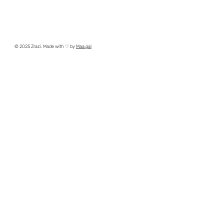
© 2025 Zrazi. Made with ♡ by
Maa.gal