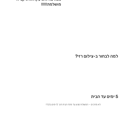
מושלמת!!!!!‎
למה לבחור ב-צילום רזי?
5 ימים עד הבית
לא מחכים – המשלוח מגיע עד פתח הבית תוך 5 ימים בלבד!