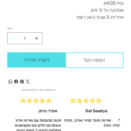
נפח 64GB
אספקה עד 5 ימים
אחריות 5 שנים יבואן רשמי
כמות
לקנייה מהירה
הוספה לסל
כל התמונות באתר הן להמחשה בלבד.
Gal Saadya
אופיר נוימן
עשו לי
שירות סופר מהיר ואדיב, תודה
חנות מהממת עם שירות אדיב
דיב, תודה
רבה!
ונעים! גם זולים וגם מקצוענים
ממליצה להגיע (: חווית קנייה