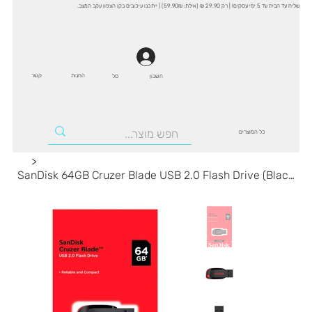
שליח עד הבית עד 5 ימי עסקים! | רק 29.90 ₪ (אילת: 59.90₪) | ייתכנו עיכובים בקו הצפון עקב המצב.
החנות
קשר
סל
חשבון
כל המוצרים
>
SanDisk 64GB Cruzer Blade USB 2.0 Flash Drive (Black)