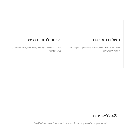
תשלום מאובטח
שירות לקוחות נגיש
קנו בביטחון מלא – תשלום מאובטח ונוח עם מגוון אמצעי
איתנו זה פשוט – שירות לקוחות מהיר, אישי ונגיש בכל
תשלום לבחירתכם.
ערוץ שתבחרו.
3× ללא ריבית
ליהנות מהקנייה ולשלם בקלות. עד 3 תשלומים ללא ריבית להזמנות מעל 400 ש"ח.