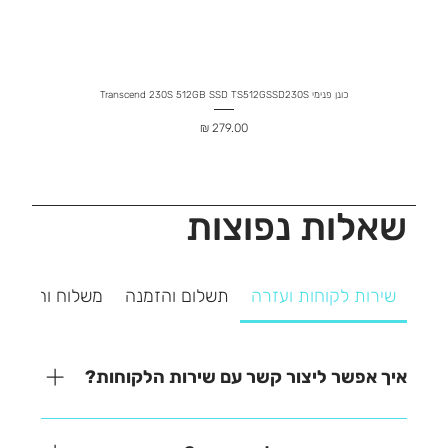
כונן פנימי Transcend 230S 512GB SSD TS512GSSD230S
מחיר
שאלות נפוצות
שירות לקוחות ועזרה
תשלום והזמנה
משלוח והחזרה
איך אפשר ליצור קשר עם שירות הלקוחות?
אנחנו כאן כדי לעזור! ניתן ליצור איתנו קשר בקלות דרך
אחת מהאפשרויות הבאות: - בטלפון – 03-641-6555 -