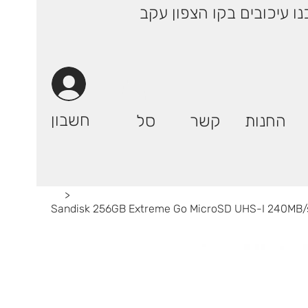
 ימי עסקים! | רק 29.90 ₪ (אילת: 59.90₪) | ייתכנו עיכובים בקו הצפון עקב
חשבון
החנות
קשר
סל
>
Sandisk 256GB Extreme Go MicroSD UHS-I 240M