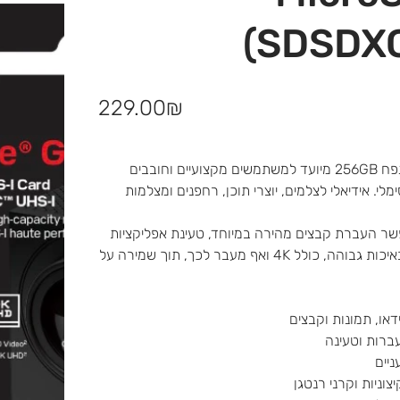
(SDSDX
מחיר
‏229.00 ‏₪
כרטיס הזיכרון SanDisk Extreme Go microSD UHS-I בנפח 256GB מיועד למשתמשים מקצועיים וחובבים
י. אידיאלי לצלמים, יוצרי תוכן, רחפנים ומצלמות
מה של עד 240MB/s, הכרטיס מאפשר העברת קבצים מהירה במיוחד, טעינת אפליקציות
חלקה וצפייה מיידית בתכנים. בנוסף, הוא תומך בצילום וידאו באיכות גבוהה, כולל 4K ואף מעבר לכך, תוך שמירה על
וניות וקרני רנטגן