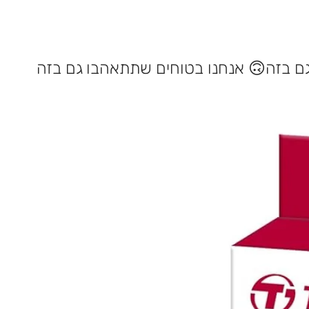
אנחנו בטוחים שתתאהבו גם בזה 🙃
במלאי