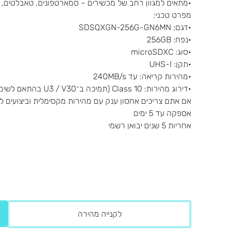
•מתאים למגוון רחב של מכשירים – סמארטפונים, טאבלטים, מ
מפרט טכני:
•דגם: SDSQXGN-256G-GN6MN
•נפח: 256GB
•סוג: microSDXC
•תקן: UHS-I
•מהירות קריאה: עד 240MB/s
•דירוג מהירות: Class 10 (תמיכה ב־U3 / V30 בהתאם לשימוש)
אם אתם צריכים אחסון ענק עם מהירות מקסימלית וביצועים 
אספקה עד 5 ימים
אחריות 5 שנים יבואן רשמי
לקנייה מהירה