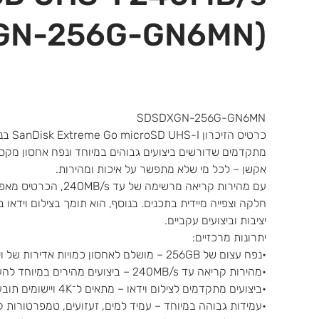
GN-256G-GN6MN)
SDSDXGN-256G-GN6MN
מתקדמים שדורשים ביצועים גבוהים במיוחד ונפח אחסון מקסימל
אקשן – לכל מי שלא מתפשר על איכות ומהירות.
עם מהירות קריאה מרשי
יציבות וביצועים עקביים.
יתרונות מרכזיים:
•נפח עצום של 256GB – מושלם לאחסון כמויות אדירות של וידאו, תמונות וקבצים
•מהירות קריאה עד 240MB/s – ביצועים מהירים במיוחד להעברות וטעינה
•ביצועים מתקדמים לצילום וידאו – מתאים ל־4K ויישומים תובעניים
•עמידות גבוהה במיוחד – עמיד למים, זעזועים, טמפרטורות קיצ