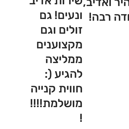
שירות אדיב
יר ואדיב,
ונעים! גם
דה רבה!
זולים וגם
מקצוענים
ממליצה
להגיע (:
חווית קנייה
מושלמת!!!!
!‎