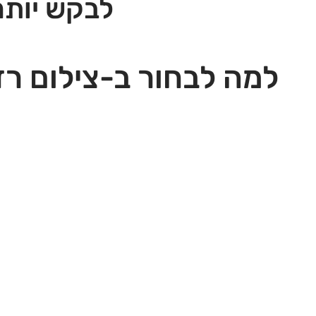
לבקש יותר
למה לבחור ב-צילום רז
5 ימים עד הבית
בלבד!