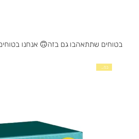
במלאי !!