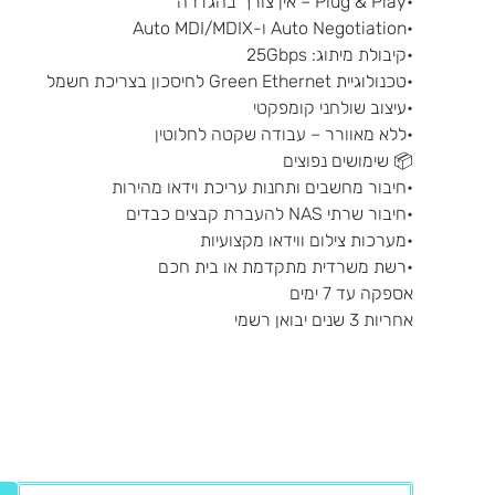
•Plug & Play – אין צורך בהגדרה
•Auto Negotiation ו-Auto MDI/MDIX
•קיבולת מיתוג: ‎25Gbps‎
•טכנולוגיית Green Ethernet לחיסכון בצריכת חשמל
•עיצוב שולחני קומפקטי
•ללא מאוורר – עבודה שקטה לחלוטין
📦 שימושים נפוצים
•חיבור מחשבים ותחנות עריכת וידאו מהירות
•חיבור שרתי NAS להעברת קבצים כבדים
•מערכות צילום ווידאו מקצועיות
•רשת משרדית מתקדמת או בית חכם
אספקה עד 7 ימים
אחריות 3 שנים יבואן רשמי