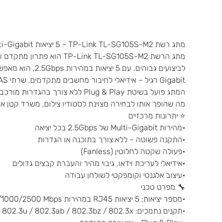
מתג רשת TP-Link TL-SG105S-M2 – ‏5 יציאות 2.5G Multi-Gigabit
מתג הרשת -Link TL-SG105S-M2
לביצועים גבוהים. ע
Gigabit רגיל – אידיאלי לחיבור מחשבים מתקדמים, שרתי NAS, מצלמות IP וציוד מולטימדיה מקצועי.
המתג פועל בשיטת Plug & Play ללא צו
מה שהופך אותו לבחירה מצוינת לסטודיו צילום, משרד קטן או
⭐ יתרונות מרכזיים
•מהירות Multi-Gigabit של ‎2.5Gbps‎ בכל יציאה
•התקנה פשוטה – ללא צורך בתוכנה או הגדרות
•פעולה שקטה לחלוטין (Fanless)
•אידיאלי לעריכת וידאו, גיבוי מהיר והעברת קבצים גדולים
•עיצוב אלגנטי וקומפקטי לשולחן עבודה
🔧 מפרט טכני
•מספר יציאות: 5 יציאות RJ45 במהירות 2.5Gbps (100/1000/2500 Mbps)
•תקנים נתמכים: IEEE 802.3 / 802.3u / 802.3ab / 802.3bz / 802.3x