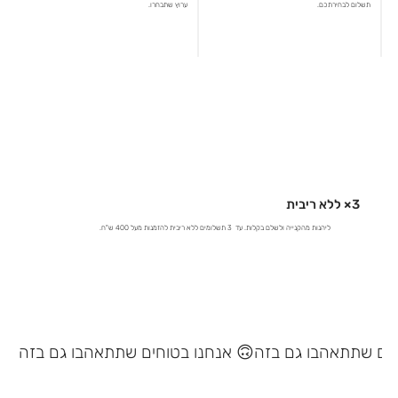
תשלום לבחירתכם.
ערוץ שתבחרו.
3× ללא ריבית
ליהנות מהקנייה ולשלם בקלות. עד 3 תשלומים ללא ריבית להזמנות מעל 400 ש"ח.
אנחנו בטוחים שתתאהבו גם בזה 🙃