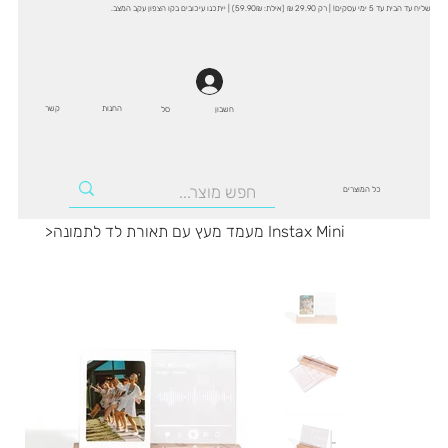
שליח עד הבית עד 5 ימי עסקים! | רק 29.90 ₪ (אילת: 59.90₪) | ייתכנו עיכובים בקו הצפון עקב המצב.
החנות
קשר
סל
חשבון
כל המוצרים
מעמד מעץ עם תאורת לד לתמונה Instax Mini
>