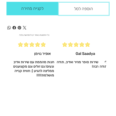
לקנייה מהירה
הוספה לסל
כל התמונות באתר הן להמחשה בלבד.
Gal Saadya
אופיר נוימן
עשו לי
שירות סופר מהיר ואדיב, תודה
חנות מהממת עם שירות אדיב
דיב, תודה
רבה!
ונעים! גם זולים וגם מקצוענים
ממליצה להגיע (: חווית קנייה
מושלמת!!!!!‎