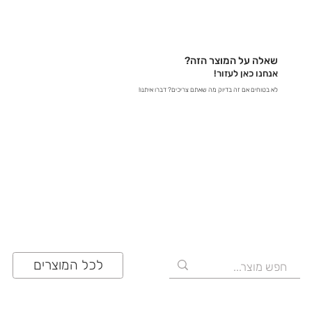
בטלפון – דברו איתנו ישירות ב-03-641-6555 - בצ'אט
באתר – קבלו תשובות מידיות - במייל – שלחו לנו הודעה
לכתובת contact@zrazi.com אם יש לכם שאלה לגבי
מוצר מסוים, אנחנו כאן כדי לספק לכם את כל הפרטים
שאלה על המוצר הזה?
ולוודא שתעשו את הבחירה הנכונה!
אנחנו כאן לעזור!
לא בטוחים אם זה בדיוק מה שאתם צריכים? דברו איתנו!
03-641-6555
לכל המוצרים