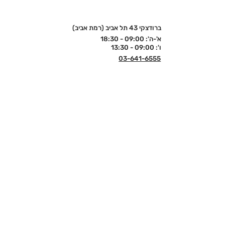
ברודצקי 43 תל אביב (רמת אביב)
א'-ה': 09:00 - 18:30
ו': 09:00 - 13:30
03-641-6555